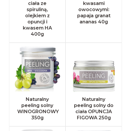
ciała ze
kwasami
spiruliną,
owocowymi:
olejkiem z
papaja granat
opuncji i
ananas 40g
kwasem HA
400g
Naturalny
Naturalny
peeling solny
peeling solny do
WINOGRONOWY
ciała OPUNCJA
350g
FIGOWA 250g