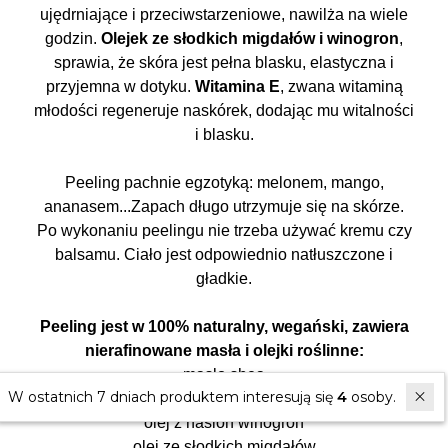
ujędrniające i przeciwstarzeniowe, nawilża na wiele
godzin.
Olejek ze słodkich migdałów i winogron
,
sprawia, że skóra jest pełna blasku, elastyczna i
przyjemna w dotyku.
Witamina E
, zwana witaminą
młodości regeneruje naskórek, dodając mu witalności
i blasku.
Peeling pachnie egzotyką: melonem, mango,
ananasem...Zapach długo utrzymuje się na skórze.
Po wykonaniu peelingu nie trzeba używać kremu czy
balsamu. Ciało jest odpowiednio natłuszczone i
gładkie.
Peeling jest w 100% naturalny, wegański, zawiera
nierafinowane masła i olejki roślinne:
masło shea
W ostatnich 7 dniach produktem interesują się
4
osoby.
olej z opuncji
olej z nasion winogron
olej ze słodkich migdałów