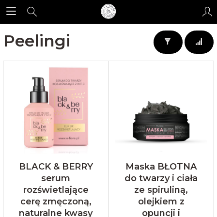
Peelingi
BLACK & BERRY
Maska BŁOTNA
serum
do twarzy i ciała
rozświetlające
ze spiruliną,
cerę zmęczoną,
olejkiem z
naturalne kwasy
opuncji i