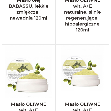
Masło olej
Masło OLIWNE
BABASSU, lekkie
wit. A+E
zmiękcza i
naturalne, silnie
nawadnia 120ml
regenerujące,
hipoalergiczne
120ml
Masło OLIWNE
Masło OLIWNE
wit. A+E
wit. A+E