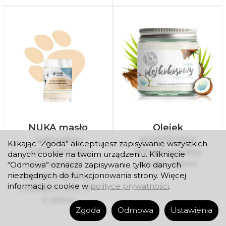
NUKA masło
Olejek
naturalne
KOKOSOWY
Klikając “Zgoda” akceptujesz zapisywanie wszystkich
ochronne dla
Nierafinowany
danych cookie na twoim urządzeniu. Kliknięcie
psa na łapki i
Virgin 120ml
“Odmowa” oznacza zapisywanie tylko danych
nosek z arniką i
niezbędnych do funkcjonowania strony. Więcej
informacji o cookie w
polityce prywatności
.
olejkami, wit. A +
E 60ml
Zgoda
Odmowa
Ustawienia