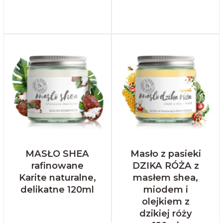
MASŁO SHEA
Masło z pasieki
rafinowane
DZIKA RÓŻA z
Karite naturalne,
masłem shea,
delikatne 120ml
miodem i
olejkiem z
dzikiej róży