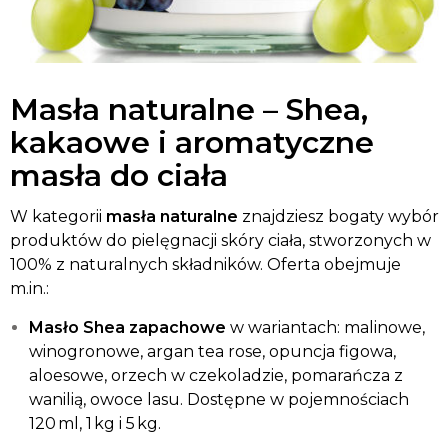
Masła naturalne – Shea,
kakaowe i aromatyczne
masła do ciała
W kategorii
masła naturalne
znajdziesz bogaty wybór
produktów do pielęgnacji skóry ciała, stworzonych w
100% z naturalnych składników. Oferta obejmuje
m.in.:
Masło Shea zapachowe
w wariantach: malinowe,
winogronowe, argan tea rose, opuncja figowa,
aloesowe, orzech w czekoladzie, pomarańcza z
wanilią, owoce lasu. Dostępne w pojemnościach
120 ml, 1 kg i 5 kg.