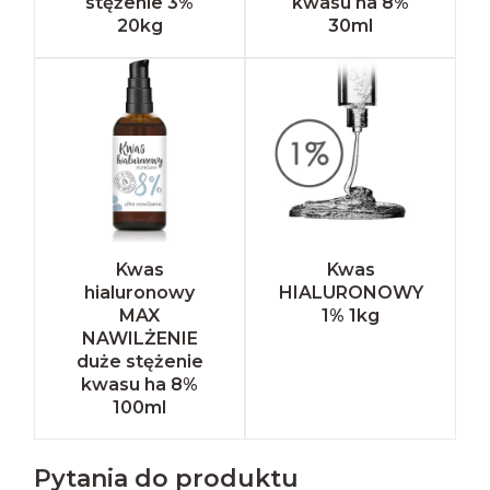
stężenie 3%
kwasu ha 8%
20kg
30ml
Kwas
Kwas
hialuronowy
HIALURONOWY
MAX
1% 1kg
NAWILŻENIE
duże stężenie
kwasu ha 8%
100ml
Pytania do produktu