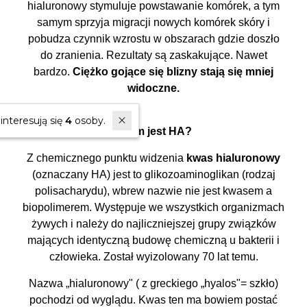
hialuronowy stymuluje powstawanie komórek, a tym
samym sprzyja migracji nowych komórek skóry i
pobudza czynnik wzrostu w obszarach gdzie doszło
do zranienia. Rezultaty są zaskakujące. Nawet
bardzo.
Ciężko gojące się blizny stają się mniej
widoczne.
W ostatnich 7 dniach produktem interesują się
4
osoby.
Czym jest HA?
Z chemicznego punktu widzenia
kwas hialuronowy
(oznaczany HA) jest to glikozoaminoglikan (rodzaj
polisacharydu), wbrew nazwie nie jest kwasem a
biopolimerem. Występuje we wszystkich organizmach
żywych i należy do najliczniejszej grupy związków
mających identyczną budowę chemiczną u bakterii i
człowieka. Został wyizolowany 70 lat temu.
Nazwa „hialuronowy" ( z greckiego „hyalos"= szkło)
pochodzi od wyglądu. Kwas ten ma bowiem postać