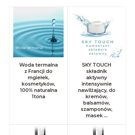
Woda termalna
SKY TOUCH
z Francji do
składnik
mgiełek,
aktywny
kosmetyków,
intensywnie
100% naturalna
nawilżający, do
1tona
kremów,
balsamów,
szamponów,
masek ...